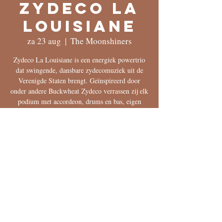
Zydeco La
Louisiane
za 23 aug
  |  
The Moonshiners
Zydeco La Louisiane is een energiek powertrio
dat swingende, dansbare zydecomuziek uit de
Verenigde Staten brengt. Geïnspireerd door
onder andere Buckwheat Zydeco verrassen zij elk
podium met accordeon, drums en bas, eigen
nummers en verrassende klassiekers.
save the date
23 aug 2025, 21:00 – 24 aug 2025, 00:00
The Moonshiners, Voorstraat 91, 8261 HR
Kampen, Nederland
reserveren?