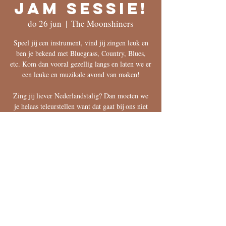
Jam Sessie!
do 26 jun
  |  
The Moonshiners
Speel jij een instrument, vind jij zingen leuk en
ben je bekend met Bluegrass, Country, Blues,
etc. Kom dan vooral gezellig langs en laten we er
een leuke en muzikale avond van maken!
Zing jij liever Nederlandstalig? Dan moeten we
je helaas teleurstellen want dat gaat bij ons niet
werken!
save the date
26 jun 2025, 20:00 – 27 jun 2025, 00:30
The Moonshiners, Voorstraat 91, 8261 HR
Kampen, Nederland