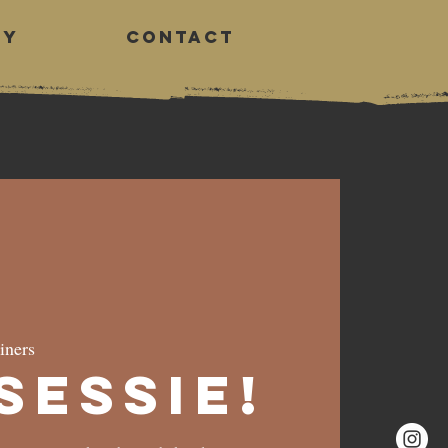
RY
CONTACT
Log In
iners
Sessie!