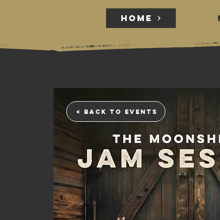
HOME
HOME
< back to events