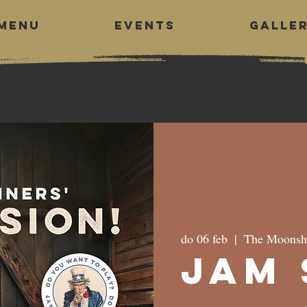
MENU
EVENTS
GALLE
do 06 feb
  |  
The Moonsh
Jam 