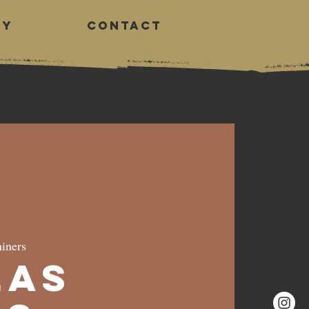
RY
CONTACT
Log In
iners
Las