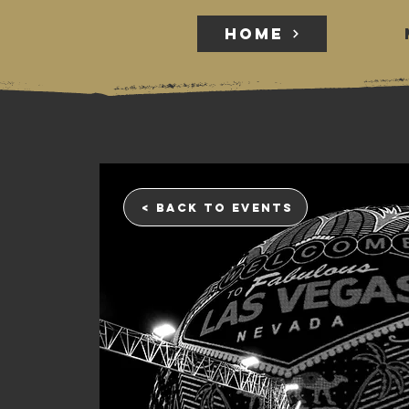
HOME
HOME
< back to events