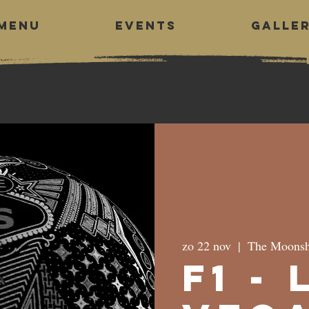
MENU
EVENTS
GALLE
zo 22 nov
  |  
The Moonsh
F1 - 