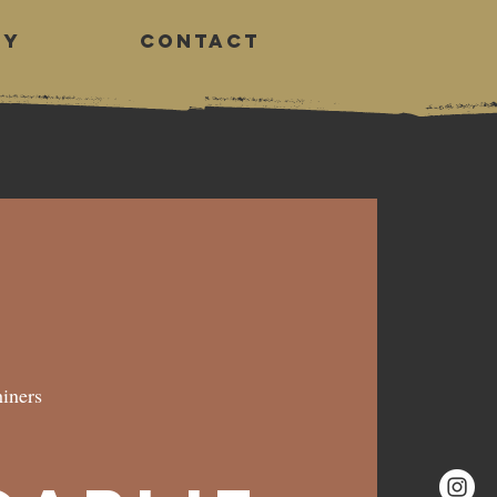
RY
CONTACT
Log In
iners