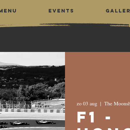
MENU
EVENTS
GALLE
zo 03 aug
  |  
The Moonsh
F1 -