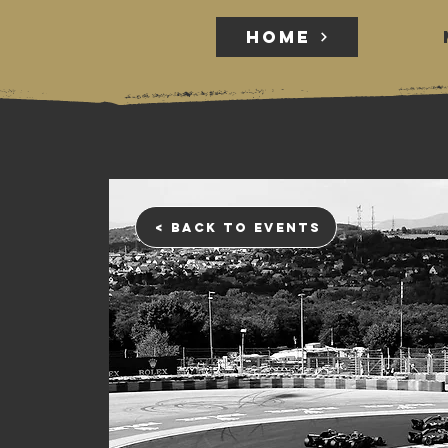
HOME
HOME
< back to events