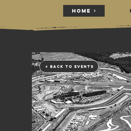
HOME
HOME
< back to events