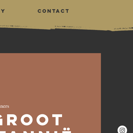
RY
CONTACT
Log In
ners
 Groot