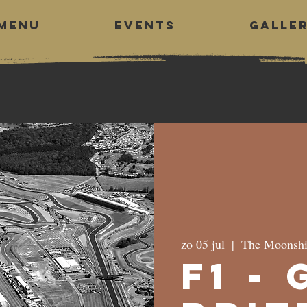
MENU
EVENTS
GALLE
zo 05 jul
  |  
The Moonshi
F1 -