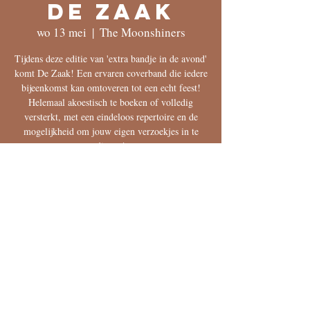
De Zaak
wo 13 mei
  |  
The Moonshiners
Tijdens deze editie van 'extra bandje in de avond'
komt De Zaak! Een ervaren coverband die iedere
bijeenkomst kan omtoveren tot een echt feest!
Helemaal akoestisch te boeken of volledig
versterkt, met een eindeloos repertoire en de
mogelijkheid om jouw eigen verzoekjes in te
dienen!
save the date
13 mei 2026, 21:00 – 14 mei 2026, 00:30
The Moonshiners, Voorstraat 91, 8261 HR
Kampen, Nederland
reserveren?