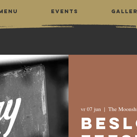
MENU
EVENTS
GALLE
vr 07 jun
  |  
The Moonshi
Bes