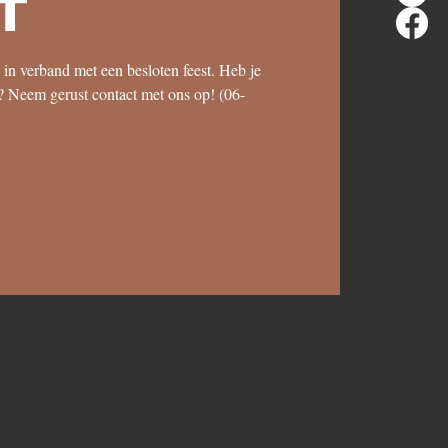
t
 in verband met een besloten feest. Heb je
? Neem gerust contact met ons op! (06-