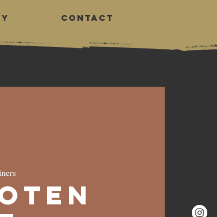
RY
CONTACT
Log In
ners
loten